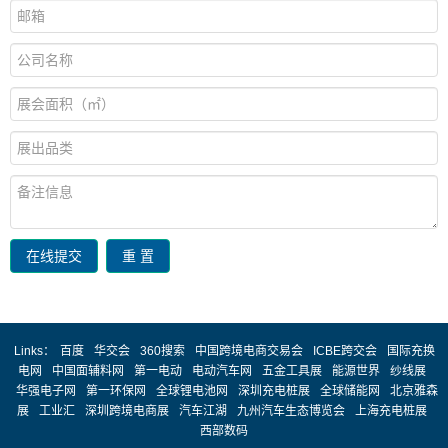
在线提交
重 置
Links：
百度
华交会
360搜索
中国跨境电商交易会
ICBE跨交会
国际充换
电网
中国面辅料网
第一电动
电动汽车网
五金工具展
能源世界
纱线展
华强电子网
第一环保网
全球锂电池网
深圳充电桩展
全球储能网
北京雅森
展
工业汇
深圳跨境电商展
汽车江湖
九州汽车生态博览会
上海充电桩展
西部数码