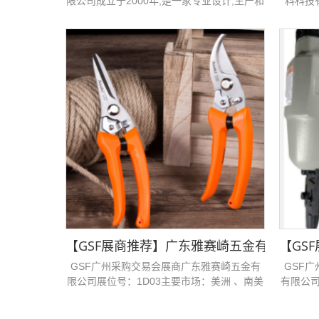
限公司成立于2000年,是一家专业设计,生产和
料科技有
销售高品质的卫浴企业。 公司位于浙江省台
场：美洲
州三门县,拥有超过100名员工,占地面积
15000平方米。产品已经出口到50多个国家,
覆盖中东,非洲,欧洲,南美和东南亚。 台州沃
特洁具有限公司坚持“质量第一,客户为导向”的
原则。沃特期待与你们建立长期良好的业务关
系,携手一起成长...
【GSF展商推荐】​​广东雅赛崎五金有限公司
【GS
GSF广州采购交易会展商广东雅赛崎五金有
GSF
限公司展位号：1D03主要市场：美洲 、南美
有限公司
洲 、欧洲 、东欧 、非洲 、南非 、大洋洲 、
美洲 、
澳大利亚 、亚洲 、东南亚...