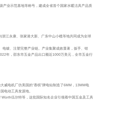
级产业示范基地等称号，建成全省首个国家水暖洁具产品质
与浙江永康、张家港大新、广东中山小榄等地共同成为全球
加、电镀、注塑完整产业链。产业集聚成效显著，扳手、钳
22年，邵东市五金产品出口额近1000万美元，全市五金行
威电机厂仿美国的“香槟”牌电钻制造了6MM，13MM电
中国电动工具发源地。
Würth伍尔特等，这批国际知名企业引领着中国五金及工具