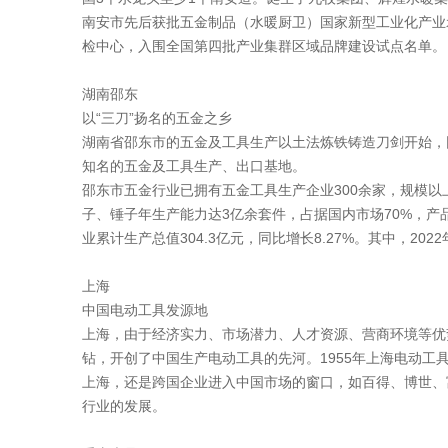
南安市先后获批五金制品（水暖厨卫）国家新型工业化产业
检中心，入围全国第四批产业集群区域品牌建设试点名单。
湖南邵东
以“三刀”扬名的五金之乡
湖南省邵东市的五金及工具生产以土法炼铁铸造刀剑开始，
知名的五金及工具生产、出口基地。
邵东市五金行业已拥有五金工具生产企业300余家，规模
子、锤子年生产能力达3亿余套件，占据国内市场70%，产
业累计生产总值304.3亿元，同比增长8.27%。其中，202
上海
中国电动工具发源地
上海，由于经济实力、市场潜力、人才资源、营商环境等优势
钻，开创了中国生产电动工具的先河。1955年上海电动
上海，还是跨国企业进入中国市场的窗口，如百得、博世、富
行业的发展。