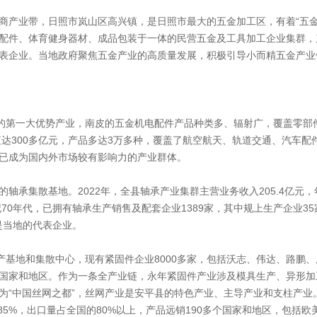
商产业带，日照市岚山区高兴镇，是日照市最大的五金加工区，有着“五金
配件、体育健身器材、成品包装于一体的民营五金及工具加工企业集群，
表企业。当地政府聚焦五金产业的高质量发展，积极引导小而精五金产业
县的第一大优势产业，南皮的五金机电配件产品种类多、辐射广，覆盖零部
值达300多亿元，产品多达3万多种，覆盖了航空航天、轨道交通、汽车配
已成为国内外市场较有影响力的产业群体。
承集散基地。2022年，全县轴承产业集群主营业务收入205.4亿元，年
70年代，已拥有轴承生产销售及配套企业1389家，其中规上生产企业35
是当地的代表企业。
产基地和集散中心，现有紧固件企业8000多家，包括沃志、伟达、路鹏、
等国家和地区。作为一条全产业链，永年紧固件产业涉及模具生产、异形
为“中国丝网之都”，丝网产业是安平县的特色产业、主导产业和支柱产业
到85%，出口量占全国的80%以上，产品远销190多个国家和地区，包