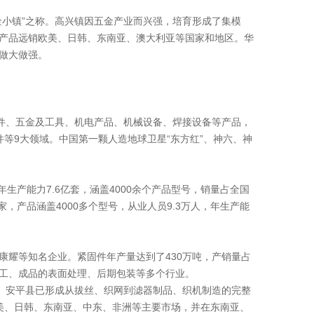
小镇”之称。高兴镇因五金产业而兴强，培育形成了集模
产品远销欧美、日韩、东南亚、澳大利亚等国家和地区。华
做大做强。
件、五金及工具、机电产品、机械设备、焊接设备等产品，
件等9大领域。中国第一颗人造地球卫星“东方红”、神六、神
生产能力7.6亿套，涵盖4000余个产品型号，销量占全国
家，产品涵盖4000多个型号，从业人员9.3万人，年生产能
康耀等知名企业。紧固件年产量达到了430万吨，产销量占
加工、成品的表面处理、后期包装等多个行业。
。安平县已形成从拔丝、织网到滤器制品、织机制造的完整
括欧美、日韩、东南亚、中东、非洲等主要市场，并在东南亚、