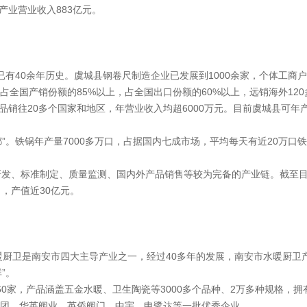
产业营业收入883亿元。
已有40余年历史。虞城县钢卷尺制造企业已发展到1000余家，个体工商户
占全国产销份额的85%以上，占全国出口份额的60%以上，远销海外120
销往20多个国家和地区，年营业收入均超6000万元。目前虞城县可年产
”。铁锅年产量7000多万口，占据国内七成市场，平均每天有近20万
、研发、标准制定、质量监测、国内外产品销售等较为完备的产业链。截至
口，产值近30亿元。
水暖厨卫是南安市四大主导产业之一，经过40多年的发展，南安市水暖厨
”。
0家，产品涵盖五金水暖、卫生陶瓷等3000多个品种、2万多种规格，拥
集团、华英阀业、英侨阀门、中宇、申鹭达等一批优秀企业。