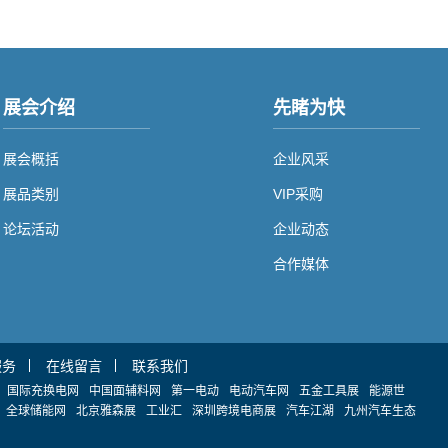
展会介绍
先睹为快
展会概括
企业风采
展品类别
VIP采购
论坛活动
企业动态
合作媒体
服务
在线留言
联系我们
国际充换电网
中国面辅料网
第一电动
电动汽车网
五金工具展
能源世
全球储能网
北京雅森展
工业汇
深圳跨境电商展
汽车江湖
九州汽车生态