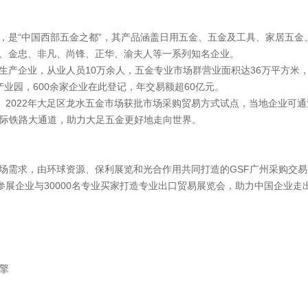
，是“中国西部五金之都”，其产品涵盖日用五金、五金及工具、家居五金
、金忠、非凡、尚锋、正华、渝夫人等一系列知名企业。
金生产企业，从业人员10万余人，五金专业市场群营业面积达36万平方米，
业园，600余家企业在此登记，年交易额超60亿元。
。2022年大足区龙水五金市场获批市场采购贸易方式试点，当地企业可
国际铁路大通道，助力大足五金更好地走向世界。
求，由环球资源、保利展览和光合作用共同打造的GSF广州采购交易会”2
参展企业与30000名专业买家打造专业出口贸易展览会，助力中国企业走
擎