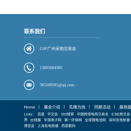
联系我们
GSF广州采购交易会
13601684585
365109581@qq.com
Home
展会介绍
先睹为快
同期活动
展商
Links：
百度
华交会
360搜索
中国跨境电商交易会
ICBE跨交会
界
纱线展
华强电子网
第一环保网
全球锂电池网
深圳充电桩展
博览会
上海充电桩展
西部数码