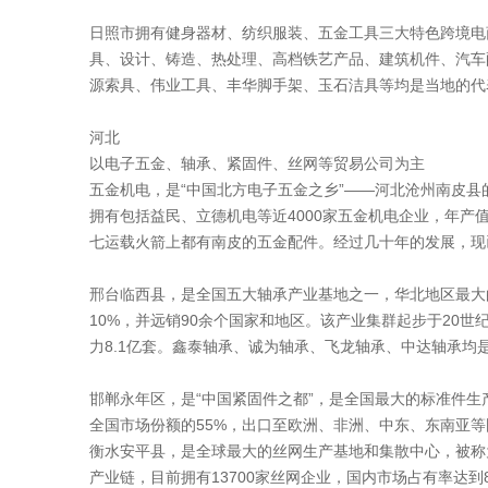
日照市拥有健身器材、纺织服装、五金工具三大特色跨境电
具、设计、铸造、热处理、高档铁艺产品、建筑机件、汽车
源索具、伟业工具、丰华脚手架、玉石洁具等均是当地的代
河北
以电子五金、轴承、紧固件、丝网等贸易公司为主
五金机电，是“中国北方电子五金之乡”——河北沧州南皮
拥有包括益民、立德机电等近4000家五金机电企业，年产
七运载火箭上都有南皮的五金配件。经过几十年的发展，现
邢台临西县，是全国五大轴承产业基地之一，华北地区最大的轴
10%，并远销90余个国家和地区。该产业集群起步于20世纪
力8.1亿套。鑫泰轴承、诚为轴承、飞龙轴承、中达轴承均
邯郸永年区，是“中国紧固件之都”，是全国最大的标准件生
全国市场份额的55%，出口至欧洲、非洲、中东、东南亚
衡水安平县，是全球最大的丝网生产基地和集散中心，被称
产业链，目前拥有13700家丝网企业，国内市场占有率达