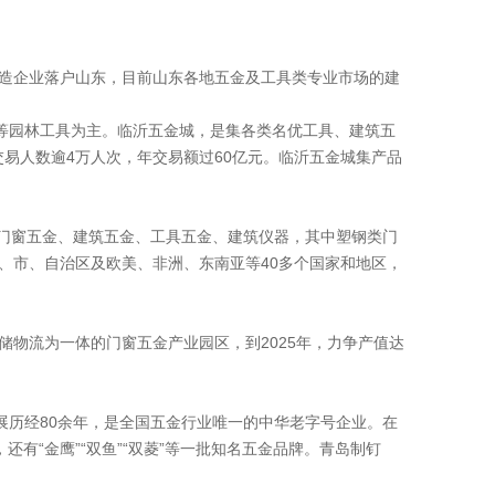
造企业落户山东，目前山东各地五金及工具类专业市场的建
等园林工具为主。临沂五金城，是集各类名优工具、建筑五
交易人数逾4万人次，年交易额过60亿元。临沂五金城集产品
盖门窗五金、建筑五金、工具五金、建筑仪器，其中塑钢类门
、市、自治区及欧美、非洲、东南亚等40多个国家和地区，
物流为一体的门窗五金产业园区，到2025年，力争产值达
展历经80余年，是全国五金行业唯一的中华老字号企业。在
有“金鹰”“双鱼”“双菱”等一批知名五金品牌。青岛制钉