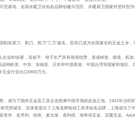
示范基地、全国水暖卫浴知名品牌创建示范区、水暖厨卫国家外贸转型升
因制造菜刀、剃刀、剪刀“三刀”扬名。邵东已成为全国著名的五金之乡，
以上企业80余家，其扳手、钳子生产具有很强优势，形成铸造、锻造、机
品远销欧美、中东、东南亚、日本和中国香港、中国台湾等国家和地区。20
2年五金行业出口6800万元。
，成为了国外五金及工具企业抢滩中国市场的必选之地。1942年当时的大
工具研究所诞生，后来更是出了上海龙牌电动工具等知名品牌，上海成为了
世华、史丹利、锐奇、麦太保、喜利得、海蒂诗五金、百隆五金、Adolf 