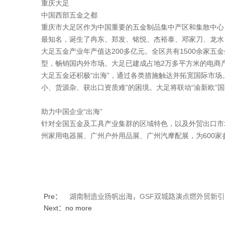
重庆大足
中国西部五金之都
重庆市大足区作为中国重要的五金制品集中产区和集散中心
最知名，诞生了冉东、郑发、铭悦、杰裕泰、邓家刀、龙水
大足五金产业年产值达200多亿元。全区共有1500余家五
型，畅销国内外市场。大足已建成占地2万多平方米的电商产
大足五金还积极“出海”，通过各类措施触达并拓宽国际市场
小、货源杂、获出口资质难”的困境。大足将联动“渝新欧”
助力中国企业“出海”
针对全国五金及工具产业集群的区域特色，以及外贸出口市场需
州家用电器展、广州户外用品展、广州汽摩配展，为600家
Pre：
湖南制造业扬帆出海，GSF双城路演点燃外贸新引
Next：no more