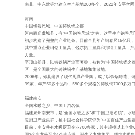
南非、中东欧等地建立生产基地200多个。2022年安平丝网
河南
中国钢卷尺城、中国铸铁锅之都
河南商丘虞城县，有“中国钢卷尺城”之称。这里生产钢卷尺
初步构建了完整的产业链条。目前全县年产钢卷尺15亿只，
其中重点企业珂铭工量具、锐尔拓工量具和邦特工量具，产品
力量。
平顶山郏县，以铸铁锅产业而著称，被称为“中国铸铁锅之都
区，是全国最大的铸铁锅生产基地和集散地。
2006年，郏县建设了现代厨具产业园，成了以铁锅铸造
39家，年产50多个品种、580多个规格的铸铁锅7000多万
福建南安
全国水暖之乡、中国卫浴名镇
福建泉州南安市，是“全国水暖之乡”和“中国卫浴名镇”。
暖厨卫产业集群，被中国社会科学院评为“中国百佳产业集群
目前，南安共有水暖厨卫企业700多家，其中规模以上企业6
国3个水龙头至少1个南安造。诞生了九牧集团、辉煌水暖