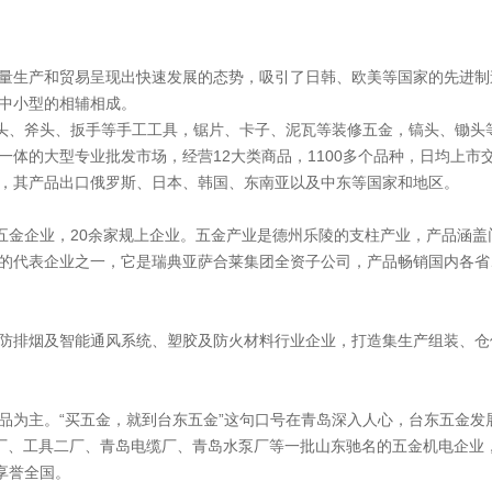
量生产和贸易呈现出快速发展的态势，吸引了日韩、欧美等国家的先进制
中小型的相辅相成。
锤头、斧头、扳手等手工工具，锯片、卡子、泥瓦等装修五金，镐头、锄头
体的大型专业批发市场，经营12大类商品，1100多个品种，日均上市
，其产品出口俄罗斯、日本、韩国、东南亚以及中东等国家和地区。
家五金企业，20余家规上企业。五金产业是德州乐陵的支柱产业，产品涵
市的代表企业之一，它是瑞典亚萨合莱集团全资子公司，产品畅销国内各省
防排烟及智能通风系统、塑胶及防火材料行业企业，打造集生产组装、仓储
品为主。“买五金，就到台东五金”这句口号在青岛深入人心，台东五金发
厂、工具二厂、青岛电缆厂、青岛水泵厂等一批山东驰名的五金机电企业，还
享誉全国。